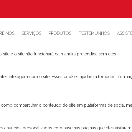
ara este website.
uncionais, para lhe oferecer uma boa experiência de navegação e acess
RE NÓS
SERVIÇOS
PRODUTOS
TESTEMUNHOS
ASSIST
 site e o site não funcionará da maneira pretendida sem eles
ntes interagem com o site. Esses cookies ajudam a fornecer informaçõ
s, como compartilhar o conteúdo do site em plataformas de social med
s anúncios personalizados com base nas páginas que eles visitaram an