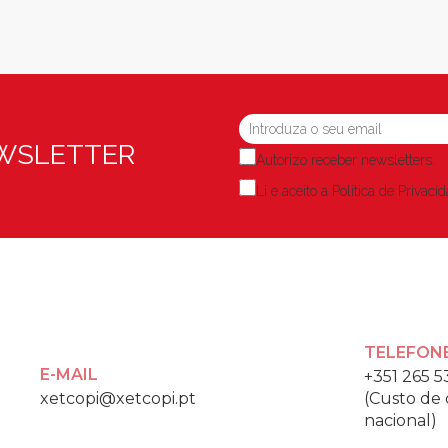
EWSLETTER
Autorizo receber newsletters.
Li e aceito a
Política de Privaci
TELEFON
E-MAIL
+351 265 5
xetcopi@xetcopi.pt
(Custo de 
nacional)