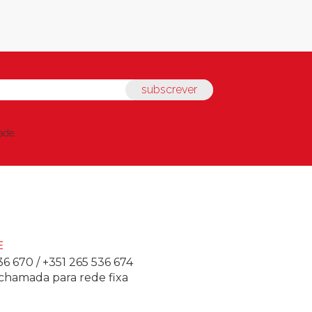
subscrever
dade
.
E
36 670
/
+351 265 536 674
chamada para rede fixa