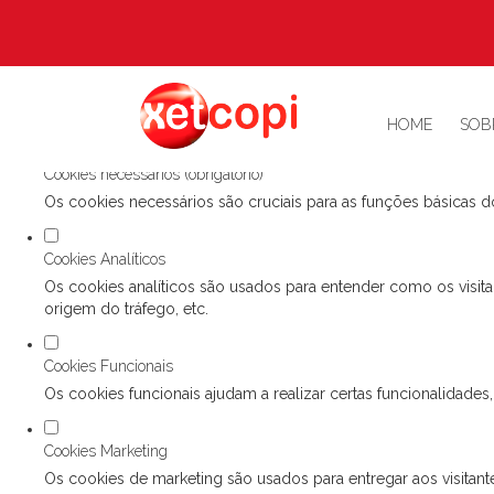
Defina as suas preferências de cookies p
Este website utiliza cookies estritamente necessários, analíticos e f
Consulte a nossa
política de privacidade e de Cookies
.
HOME
SOB
Cookies necessários (obrigatório)
Os cookies necessários são cruciais para as funções básicas do
Cookies Analíticos
Os cookies analíticos são usados para entender como os visita
origem do tráfego, etc.
Cookies Funcionais
Os cookies funcionais ajudam a realizar certas funcionalidade
Cookies Marketing
Os cookies de marketing são usados para entregar aos visitante