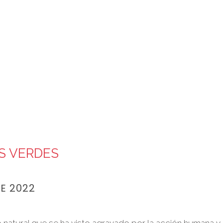
S VERDES
E 2022
o natural que se ha visto agravado por la acción humana y