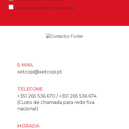
Li e aceito a
Política de Privacidade
.
E-MAIL
xetcopi@xetcopi.pt
TELEFONE
+351 265 536 670
/
+351 265 536 674
(Custo de chamada para rede fixa
nacional)
MORADA